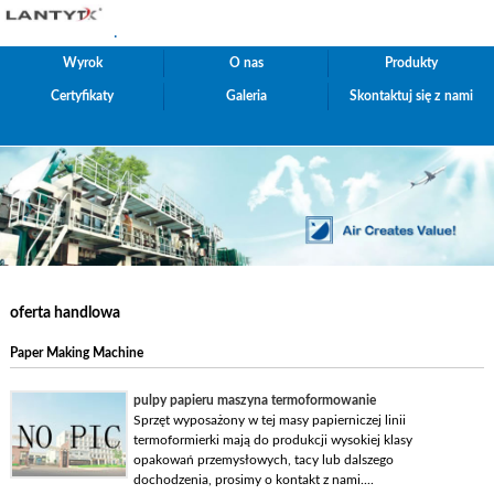
.
Wyrok
O nas
Produkty
Certyfikaty
Galeria
Skontaktuj się z nami
oferta handlowa
Paper Making Machine
pulpy papieru maszyna termoformowanie
Sprzęt wyposażony w tej masy papierniczej linii
termoformierki mają do produkcji wysokiej klasy
opakowań przemysłowych, tacy lub dalszego
dochodzenia, prosimy o kontakt z nami....