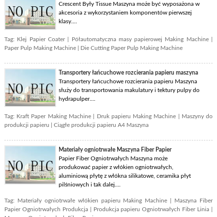
Crescent Były Tissue Maszyna może być wyposażona w
akcesoria z wykorzystaniem komponentów pierwszej
klasy....
Tag:
Klej Papier Coater
|
Półautomatyczna masy papierowej Making Machine
|
Paper Pulp Making Machine
|
Die Cutting Paper Pulp Making Machine
Transportery łańcuchowe rozcierania papieru maszyna
Transportery łańcuchowe rozcierania papieru Maszyna
służy do transportowania makulatury i tektury pulpy do
hydrapulper....
Tag:
Kraft Paper Making Machine
|
Druk papieru Making Machine
|
Maszyny do
produkcji papieru
|
Ciągłe produkcji papieru A4 Maszyna
Materiały ogniotrwałe Maszyna Fiber Papier
Papier Fiber Ogniotrwałych Maszyna może
produkować papier z włókien ogniotrwałych,
aluminiową płytę z włókna silikatowe, ceramika płyt
pilśniowych i tak dalej....
Tag:
Materiały ogniotrwałe włókien papieru Making Machine
|
Maszyna Fiber
Papier Ogniotrwałych Produkcja
|
Produkcja papieru Ogniotrwałych Fiber Linia
|