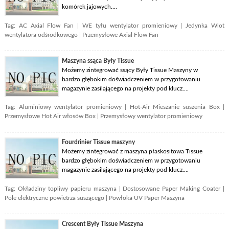
komórek jajowych....
Tag:
AC Axial Flow Fan
|
WE tyłu wentylator promieniowy
|
Jedynka Wlot
wentylatora odśrodkowego
|
Przemysłowe Axial Flow Fan
Maszyna ssąca Były Tissue
Możemy zintegrować ssący Były Tissue Maszyny w
bardzo głębokim doświadczeniem w przygotowaniu
magazynie zasilającego na projekty pod klucz....
Tag:
Aluminiowy wentylator promieniowy
|
Hot-Air Mieszanie suszenia Box
|
Przemysłowe Hot Air włosów Box
|
Przemysłowy wentylator promieniowy
Fourdrinier Tissue maszyny
Możemy zintegrować z maszyna płaskositowa Tissue
bardzo głębokim doświadczeniem w przygotowaniu
magazynie zasilającego na projekty pod klucz....
Tag:
Okładziny topliwy papieru maszyna
|
Dostosowane Paper Making Coater
|
Pole elektryczne powietrza suszącego
|
Powłoka UV Paper Maszyna
Crescent Były Tissue Maszyna