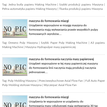
Tag:
Jedna butla papieru Making Machine
|
Szybki produkcji papieru Maszyna
|
Pełna automatyka papieru Making Maszyny
|
Tkanka produkcji papieru Maszyna
maszyna do formowania miazgi
Urządzenie wyposażone w miazgę maszyna do
formowania mają wytwarzania prawie wszystkich pulpy
formowanych wyrobów....
Tag:
Drewno Pulp Maszyna
|
Szybki Paper Pulp Making Machine
|
A3 papieru
Making Machine
|
Maszyna Hydrapulper masy papierniczej
maszyna do formowania naczynia masy papierowej
Urządzeń wyposażone w tej masy papierniczej maszyny
do formowania linii naczynia mają produkcji naczynia
jednorazowe....
Tag:
Pulp Molding Maszyna
|
Przeciwwybuchowe Axial Flow Fan
|
Full Auto Paper
Pulp Molding stołowe Maszyna
|
Wyczerpać Axial Flow Fan
maszyna do formowania miazgi
Urządzenia te wyposażone w urządzeniu do
formowania masy celulozowej mają wytwarzania 30 tac