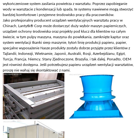
wykończeniowe system zasilania powietrza z warsztatu. Poprzez zapobieganie
wody w warsztacie z kondensacji lub spada, te systemy nawiewne mogą stworzyć
bardziej komfortowe i przyjemne środowisko pracy dla pracowników.
Jako profesjonalny producent urządzeń wentylacyjnych warsztatu pracy w
Chinach, Lantytk® Corp może dostarczyć duży wybór maszyn papierniczych,
urządzeń ochrony środowiska oraz projekty pod klucz dla klientów na całym
świecie, w tym pulpy maszyna, maszyna do powlekania, zamknięte kaptur oraz
system wentylacji tkanki sierp maszynie, tytoń linię produkcji papieru, papier,
specjalne wyposażenie Nasze produkty zostały dobrze przyjęte przez klientów z
Tajlandii, Indonezji, Wietnamie, Japonii, Australii, Rosji, Azerbejdżanu, Egipt,
Turcja, Francja, Niemcy, Stany Zjednoczone, Brazylia, i tak dalej. Ponadto, OEM
jest również dostępna. Jeśli potrzebujesz papieru urządzeń wentylacji warsztatów,
proszę nie wahaj się skontaktować z nami.