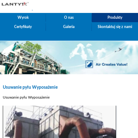
.
Wyrok
O nas
Produkty
Certyfikaty
Galeria
Skontaktuj się z nami
Usuwanie pyłu Wyposażenie
Usuwanie pyłu Wyposażenie