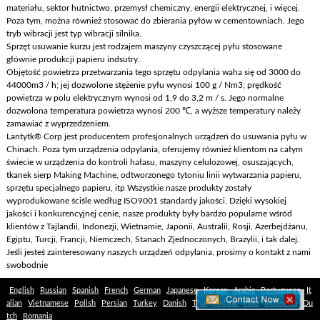
materiału, sektor hutnictwo, przemysł chemiczny, energii elektrycznej, i więcej.
Poza tym, można również stosować do zbierania pyłów w cementowniach. Jego
tryb wibracji jest typ wibracji silnika.
Sprzęt usuwanie kurzu jest rodzajem maszyny czyszczącej pyłu stosowane
głównie produkcji papieru indsutry.
Objętość powietrza przetwarzania tego sprzętu odpylania waha się od 3000 do
44000m3 / h; jej dozwolone stężenie pyłu wynosi 100 g / Nm3; prędkość
powietrza w polu elektrycznym wynosi od 1,9 do 3,2 m / s. Jego normalne
dozwolona temperatura powietrza wynosi 200 ℃, a wyższe temperatury należy
zamawiać z wyprzedzeniem.
Lantytk® Corp jest producentem profesjonalnych urządzeń do usuwania pyłu w
Chinach. Poza tym urządzenia odpylania, oferujemy również klientom na całym
świecie w urządzenia do kontroli hałasu, maszyny celulozowej, osuszających,
tkanek sierp Making Machine, odtworzonego tytoniu linii wytwarzania papieru,
sprzętu specjalnego papieru, itp Wszystkie nasze produkty zostały
wyprodukowane ściśle według ISO9001 standardy jakości. Dzięki wysokiej
jakości i konkurencyjnej cenie, nasze produkty były bardzo popularne wśród
klientów z Tajlandii, Indonezji, Wietnamie, Japonii, Australii, Rosji, Azerbejdżanu,
Egiptu, Turcji, Francji, Niemczech, Stanach Zjednoczonych, Brazylii, i tak dalej.
Jeśli jesteś zainteresowany naszych urządzeń odpylania, prosimy o kontakt z nami
swobodnie
English
Russian
Spanish
French
German
Japanese
Korean
Arabic
Portuguese
It
alian
Vietnamese
Polish
Persian
Turkey
Danish
Thai
Finland
inde
Indonesia
Du
tch
Romania