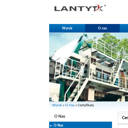
.
Wyrok
O nas
Wyrok
»
O Nas
» Certyfikaty
O Nas
Cer
O Nas