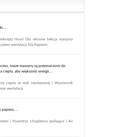
i....
mknięty Hood Dla włosów Sekcja maszyny
ystem wentylacji Dla Papierni
cesu, nasze maszyny są przeznaczone do
iepła, aby większość energii....
ia ciepła ze stali nierdzewnej
|
Wymiennik
mie wentylacji
papieru....
ystem
|
Powietrze Urządzenia zasilające
|
Air