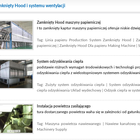
knięty Hood i systemu wentylacji
Zamknięty Hood maszyny papierniczej
I to zamknięty kaptur maszyny papierniczej oferuje niskie dźwięk
Tag:
Linia papieru Production System Zamknięty Hood
|
Za
papierniczej
|
Zamknięty Hood Dla papieru Making Machine
|
S
System odzyskiwania ciepła
podstawie różnych wymagań środowiskowych i technologii pro
odzyskiwania ciepła z wielostopniowym systemem odzyskiwania c
Tag:
Zużyty system odzyskiwania ciepła
|
System odzyskiwan
ciepła odzyskiwania Układ wydechowy
|
Odzysk ciepła w syste
Instalacja powietrza zasilającego
tura dostarczanego powietrza waha się w zależności od gatunku 
Tag:
Maszyna powietrza nawiewanego
|
Nawiew kanałowy s
Machinery Supply