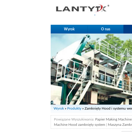
.
Wyrok
O nas
Wyrok
»
Produkty
» Zamknięty Hood i systemu wen
Powiązane Wyszukiwania:
Papier Making Machine
Machine Hood zamknięty system
|
Maszyna Zamkn