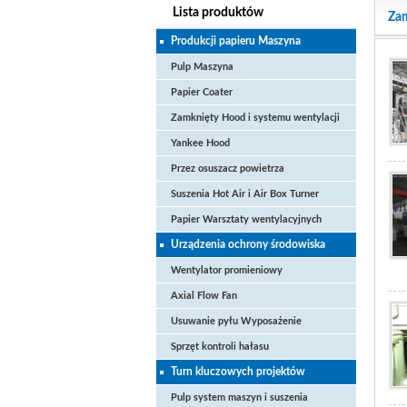
Lista produktów
Zam
Produkcji papieru Maszyna
Pulp Maszyna
Papier Coater
Zamknięty Hood i systemu wentylacji
Yankee Hood
Przez osuszacz powietrza
Suszenia Hot Air i Air Box Turner
Papier Warsztaty wentylacyjnych
Urządzenia ochrony środowiska
Wentylator promieniowy
Axial Flow Fan
Usuwanie pyłu Wyposażenie
Sprzęt kontroli hałasu
Turn kluczowych projektów
Pulp system maszyn i suszenia